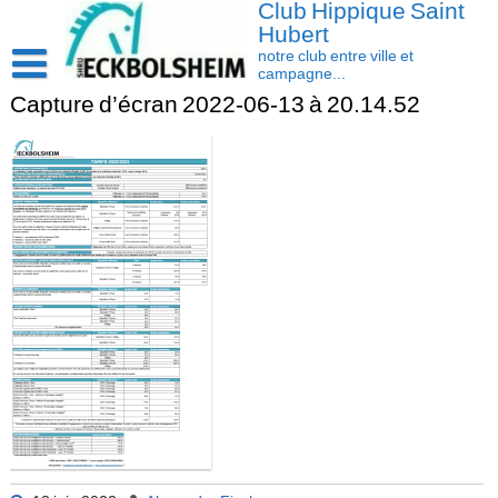
Club Hippique Saint
Skip
to
Hubert
content
notre club entre ville et
campagne...
Capture d’écran 2022-06-13 à 20.14.52
Accueil
Saison 2026-2027
Les actus
Cavasoft client
Présentation
Activités
L’équipe
Contact/accès
Les installations
Disciplines
La cavalerie : Les chevaux et les poneys
Compétition