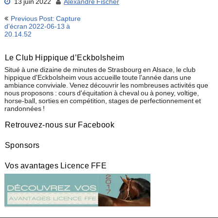
13 juin 2022
Alexandre Fischer
Navigation
Previous Post: Capture
de
d’écran 2022-06-13 à
20.14.52
l’article
Le Club Hippique d’Eckbolsheim
Situé à une dizaine de minutes de Strasbourg en Alsace, le club
hippique d'Eckbolsheim vous accueille toute l'année dans une
ambiance conviviale. Venez découvrir les nombreuses activités que
nous proposons : cours d'équitation à cheval ou à poney, voltige,
horse-ball, sorties en compétition, stages de perfectionnement et
randonnées !
Retrouvez-nous sur Facebook
Sponsors
Vos avantages Licence FFE