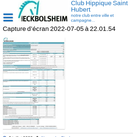
Club Hippique Saint
Skip
to
Hubert
content
notre club entre ville et
campagne...
Capture d’écran 2022-07-05 à 22.01.54
Accueil
Saison 2026-2027
Les actus
Cavasoft client
Présentation
Activités
L’équipe
Contact/accès
Les installations
Disciplines
La cavalerie : Les chevaux et les poneys
Compétition