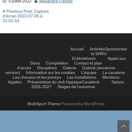
5 juillet 2022
Alexandre Fischer
Navigation
Previous Post: Capture
de
d’écran 2022-07-05 à
22.01.54
l’article
Accueil
Activités
Sponsoriser
la SHRU
Eckbolsheim
Appel aux
Dons
Compétition
Contact et plan
d’accès
Disciplines
Galerie
Galerie (ancienne
version)
Information sur les cookies
L’équipe
La cavalerie :
Les chevaux et les poneys
Les installations
Mentions
légales
Présentation du club hippique
Cavalerie
Saison
2026-2027
Stages de l’automne
MultiSport Theme
Powered by WordPress