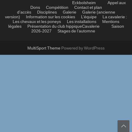
Eckbolsheim
Appel aux
Dons
Compétition
Contact et plan
d’accès
Disciplines
Galerie
Galerie (ancienne
version)
Information sur les cookies
L’équipe
La cavalerie :
Les chevaux et les poneys
Les installations
Mentions
légales
Présentation du club hippique
Cavalerie
Saison
2026-2027
Stages de l’automne
MultiSport Theme
Powered by WordPress