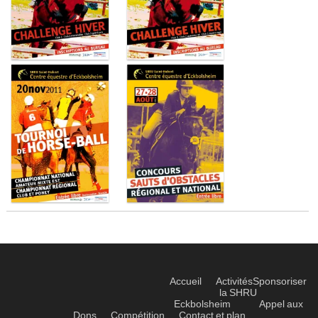
Accueil
Activités
Sponsoriser
la SHRU
Eckbolsheim
Appel aux
Dons
Compétition
Contact et plan