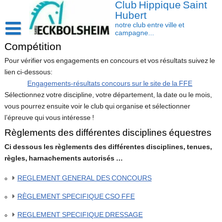
Club Hippique Saint
Skip
to
Hubert
content
notre club entre ville et
campagne...
Compétition
Accueil
Pour vérifier vos engagements en concours et vos résultats suivez le
Saison 2026-2027
lien ci-dessous:
Les actus
Engagements-résultats concours sur le site de la FFE
Sélectionnez votre discipline, votre département, la date ou le mois,
Cavasoft client
vous pourrez ensuite voir le club qui organise et sélectionner
l’épreuve qui vous intéresse !
Présentation
Règlements des différentes disciplines équestres
Activités
L’équipe
Ci dessous les règlements des différentes disciplines, tenues,
Contact/accès
Les installations
Disciplines
règles, harnachements autorisés …
La cavalerie : Les chevaux et les poneys
Compétition
REGLEMENT GENERAL DES CONCOURS
RÈGLEMENT SPECIFIQUE CSO FFE
REGLEMENT SP
ECIFIQUE DRESSAGE