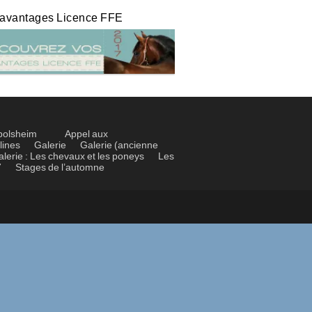
 avantages Licence FFE
bolsheim
Appel aux
lines
Galerie
Galerie (ancienne
alerie : Les chevaux et les poneys
Les
7
Stages de l’automne