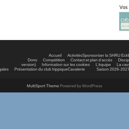
Vos
Accueil
Activités
Sponsoriser la SHRU Eck
Dons
Compétition
Contact et plan d’accès
Discip
version)
Information sur les cookies
L’équipe
La cav
gales
Présentation du club hippique
Cavalerie
Saison 2026-202
MultiSport Theme
Powered by WordPress