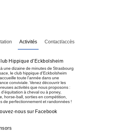
tation
Activités
Contact/accès
lub Hippique d’Eckbolsheim
 à une dizaine de minutes de Strasbourg
sace, le club hippique d'Eckbolsheim
accueille toute l'année dans une
nce conviviale. Venez découvrir les
euses activités que nous proposons :
 d'équitation à cheval ou à poney,
ge, horse-ball, sorties en compétition,
s de perfectionnement et randonnées !
rouvez-nous sur Facebook
nsors