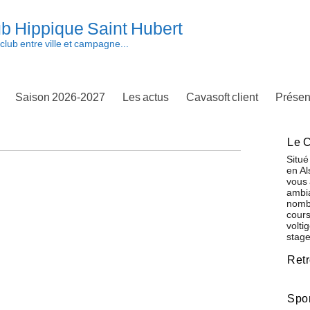
b Hippique Saint Hubert
club entre ville et campagne...
Saison 2026-2027
Les actus
Cavasoft client
Présen
Le C
Situé
en Al
vous 
ambia
nombr
cours
volti
stage
Ret
Spo