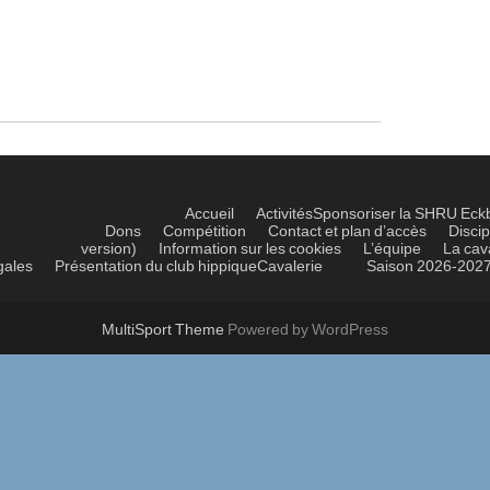
Accueil
Activités
Sponsoriser la SHRU Eck
Dons
Compétition
Contact et plan d’accès
Discip
version)
Information sur les cookies
L’équipe
La cav
gales
Présentation du club hippique
Cavalerie
Saison 2026-202
MultiSport Theme
Powered by WordPress