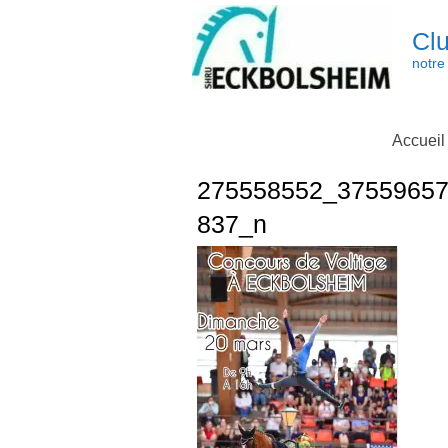
Skip
to
Clu
content
notre 
Accueil
275558552_3755965
837_n