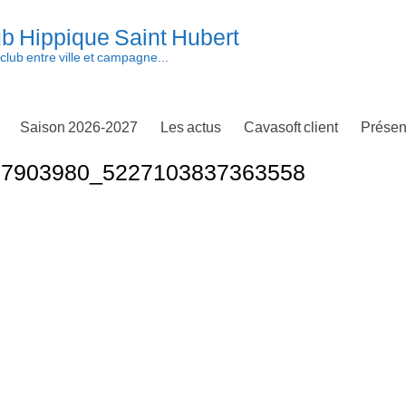
b Hippique Saint Hubert
club entre ville et campagne...
Saison 2026-2027
Les actus
Cavasoft client
Présen
77903980_5227103837363558