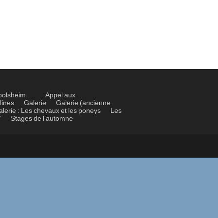
bolsheim
Appel aux
lines
Galerie
Galerie (ancienne
alerie : Les chevaux et les poneys
Les
7
Stages de l’automne