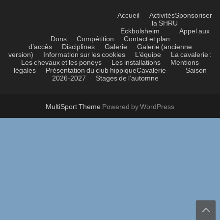
Accueil
Activités
Sponsoriser
la SHRU
Eckbolsheim
Appel aux
Dons
Compétition
Contact et plan
d’accès
Disciplines
Galerie
Galerie (ancienne
version)
Information sur les cookies
L’équipe
La cavalerie :
Les chevaux et les poneys
Les installations
Mentions
légales
Présentation du club hippique
Cavalerie
Saison
2026-2027
Stages de l’automne
MultiSport Theme
Powered by WordPress