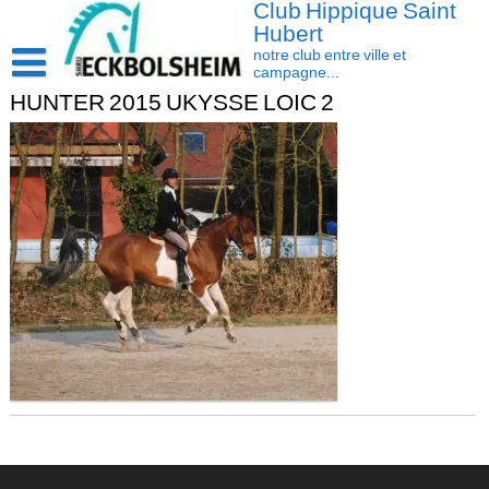
Club Hippique Saint
Skip
to
Hubert
content
notre club entre ville et
campagne...
HUNTER 2015 UKYSSE LOIC 2
Accueil
Saison 2026-2027
Les actus
Cavasoft client
Présentation
Activités
L’équipe
Contact/accès
Les installations
Disciplines
La cavalerie : Les chevaux et les poneys
Compétition