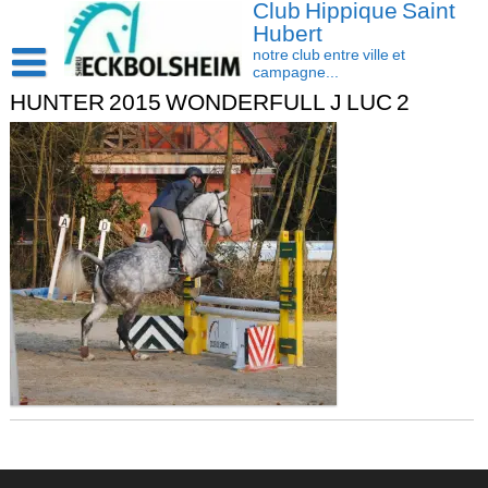
Club Hippique Saint
Skip
to
Hubert
content
notre club entre ville et
campagne...
HUNTER 2015 WONDERFULL J LUC 2
Accueil
Saison 2026-2027
Les actus
Cavasoft client
Présentation
Activités
L’équipe
Contact/accès
Les installations
Disciplines
La cavalerie : Les chevaux et les poneys
Compétition