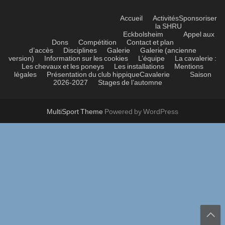
Accueil
Activités
Sponsoriser
la SHRU
Eckbolsheim
Appel aux
Dons
Compétition
Contact et plan
d’accès
Disciplines
Galerie
Galerie (ancienne
version)
Information sur les cookies
L’équipe
La cavalerie :
Les chevaux et les poneys
Les installations
Mentions
légales
Présentation du club hippique
Cavalerie
Saison
2026-2027
Stages de l’automne
MultiSport Theme
Powered by WordPress