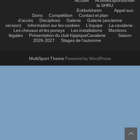
Accueil
Activités
Sponsoriser
la SHRU
Eckbolsheim
Appel aux
Dons
Compétition
Contact et plan
d’accès
Disciplines
Galerie
Galerie (ancienne
version)
Information sur les cookies
L’équipe
La cavalerie :
Les chevaux et les poneys
Les installations
Mentions
légales
Présentation du club hippique
Cavalerie
Saison
2026-2027
Stages de l’automne
MultiSport Theme
Powered by WordPress