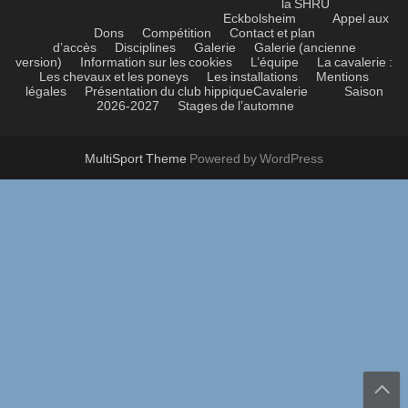
la SHRU
Eckbolsheim
Appel aux
Dons
Compétition
Contact et plan
d’accès
Disciplines
Galerie
Galerie (ancienne
version)
Information sur les cookies
L’équipe
La cavalerie :
Les chevaux et les poneys
Les installations
Mentions
légales
Présentation du club hippique
Cavalerie
Saison
2026-2027
Stages de l’automne
MultiSport Theme
Powered by WordPress