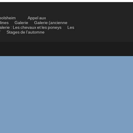
bolsheim
Appel aux
lines
Galerie
Galerie (ancienne
alerie : Les chevaux et les poneys
Les
7
Stages de l’automne