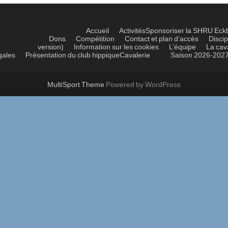
Accueil
Activités
Sponsoriser la SHRU Eck
Dons
Compétition
Contact et plan d’accès
Discip
version)
Information sur les cookies
L’équipe
La cav
gales
Présentation du club hippique
Cavalerie
Saison 2026-202
MultiSport Theme
Powered by WordPress