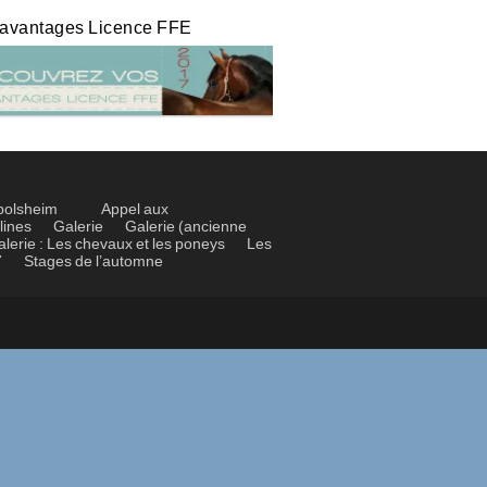
 avantages Licence FFE
bolsheim
Appel aux
lines
Galerie
Galerie (ancienne
alerie : Les chevaux et les poneys
Les
7
Stages de l’automne