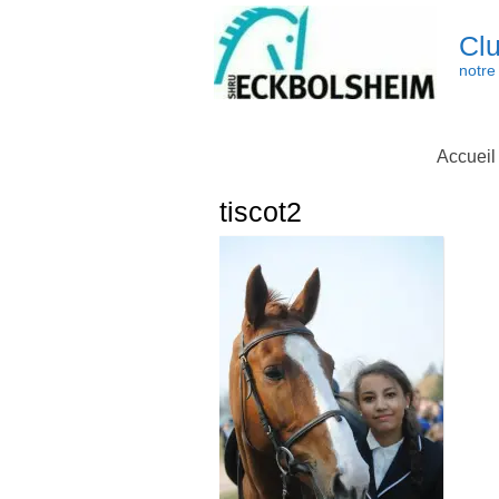
Skip
to
Clu
content
notre 
Accueil
tiscot2