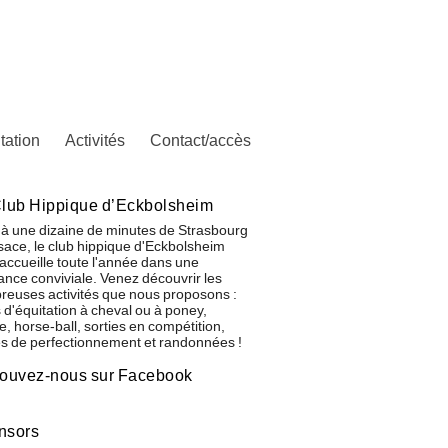
tation
Activités
Contact/accès
lub Hippique d’Eckbolsheim
 à une dizaine de minutes de Strasbourg
sace, le club hippique d'Eckbolsheim
accueille toute l'année dans une
nce conviviale. Venez découvrir les
euses activités que nous proposons :
 d'équitation à cheval ou à poney,
ge, horse-ball, sorties en compétition,
s de perfectionnement et randonnées !
rouvez-nous sur Facebook
nsors