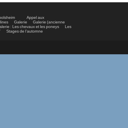
bolsheim
Appel aux
lines
Galerie
Galerie (ancienne
alerie : Les chevaux et les poneys
Les
7
Stages de l’automne