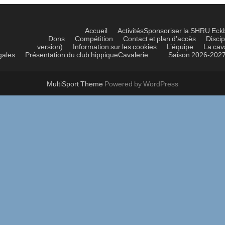
Accueil
Activités
Sponsoriser la SHRU Eck
Dons
Compétition
Contact et plan d’accès
Discip
version)
Information sur les cookies
L’équipe
La cav
gales
Présentation du club hippique
Cavalerie
Saison 2026-202
MultiSport Theme
Powered by WordPress