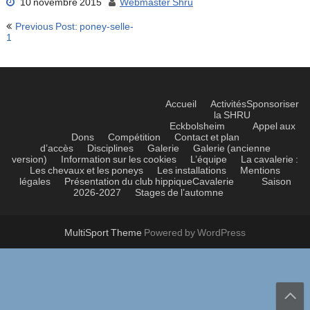
10 novembre 2015
Webmaster Shru
Navigation
Previous Post: poney-selle-
de
1
l’article
Accueil
Activités
Sponsoriser
la SHRU
Eckbolsheim
Appel aux
Dons
Compétition
Contact et plan
d’accès
Disciplines
Galerie
Galerie (ancienne
version)
Information sur les cookies
L’équipe
La cavalerie :
Les chevaux et les poneys
Les installations
Mentions
légales
Présentation du club hippique
Cavalerie
Saison
2026-2027
Stages de l’automne
MultiSport Theme
Powered by WordPress