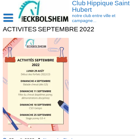
Club Hippique Saint
Skip
to
Hubert
content
notre club entre ville et
campagne...
ACTIVITES SEPTEMBRE 2022
Accueil
Saison 2026-2027
Les actus
Cavasoft client
Présentation
Activités
L’équipe
Contact/accès
Les installations
Disciplines
La cavalerie : Les chevaux et les poneys
Compétition