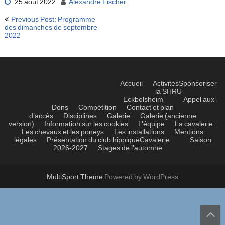
25 août 2022
Alexandre Fischer
Navigation
Previous Post: Programme
de
des dimanches de septembre
2022
l’article
Accueil
Activités
Sponsoriser
la SHRU
Eckbolsheim
Appel aux
Dons
Compétition
Contact et plan
d’accès
Disciplines
Galerie
Galerie (ancienne
version)
Information sur les cookies
L’équipe
La cavalerie :
Les chevaux et les poneys
Les installations
Mentions
légales
Présentation du club hippique
Cavalerie
Saison
2026-2027
Stages de l’automne
MultiSport Theme
Powered by WordPress