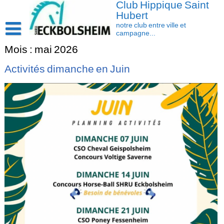
Club Hippique Saint
Skip
to
Hubert
content
notre club entre ville et
campagne...
Accueil
Mois :
mai 2026
Saison 2026-2027
Activités dimanche en Juin
Les actus
Cavasoft client
Présentation
Activités
L’équipe
Contact/accès
Les installations
Disciplines
La cavalerie : Les chevaux et les poneys
Compétition