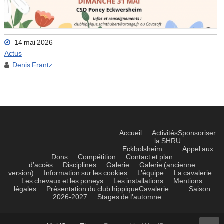
14 mai 2026
Actus
Denis Frantz
Accueil
Activités
Sponsoriser
la SHRU
Eckbolsheim
Appel aux
Dons
Compétition
Contact et plan
d’accès
Disciplines
Galerie
Galerie (ancienne
version)
Information sur les cookies
L’équipe
La cavalerie :
Les chevaux et les poneys
Les installations
Mentions
légales
Présentation du club hippique
Cavalerie
Saison
2026-2027
Stages de l’automne