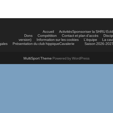
Accueil
Activités
Sponsoriser la SHRU Eck
Dons
Compétition
Contact et plan d’accès
Discip
version)
Information sur les cookies
L’équipe
La cav
gales
Présentation du club hippique
Cavalerie
Saison 2026-202
MultiSport Theme
Powered by WordPress