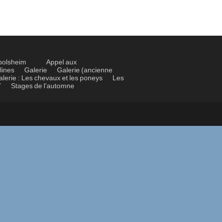
bolsheim
Appel aux
lines
Galerie
Galerie (ancienne
alerie : Les chevaux et les poneys
Les
7
Stages de l’automne