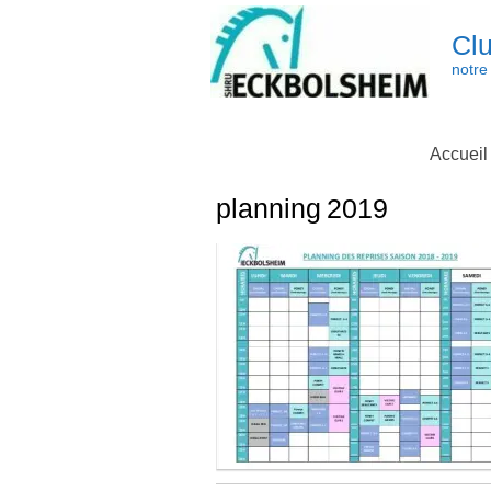
Skip
to
Clu
content
notre 
Accueil
planning 2019