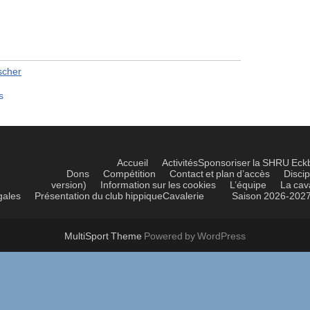
scher
s
Accueil
Activités
Sponsoriser la SHRU Eck
Dons
Compétition
Contact et plan d’accès
Discip
version)
Information sur les cookies
L’équipe
La cav
gales
Présentation du club hippique
Cavalerie
Saison 2026-202
MultiSport Theme
Powered by WordPress