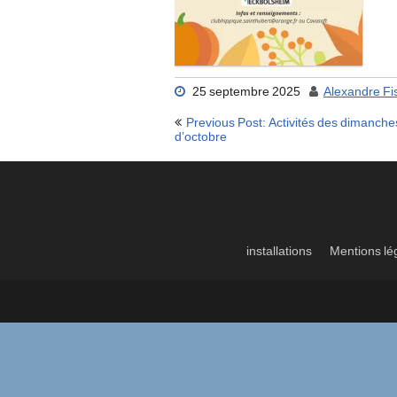
25 septembre 2025
Alexandre Fi
Navigation
Previous Post: Activités des dimanche
de
d’octobre
l’article
installations
Mentions lé