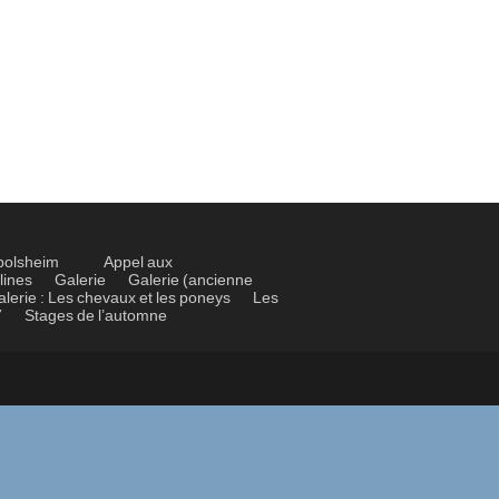
bolsheim
Appel aux
lines
Galerie
Galerie (ancienne
alerie : Les chevaux et les poneys
Les
7
Stages de l’automne