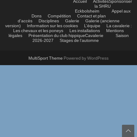
Accueil
Activités
Sponsoriser
la SHRU
Eckbolsheim
Appel aux
Dons
Compétition
Contact et plan
d’accès
Disciplines
Galerie
Galerie (ancienne
version)
Information sur les cookies
L’équipe
La cavalerie :
Les chevaux et les poneys
Les installations
Mentions
légales
Présentation du club hippique
Cavalerie
Saison
2026-2027
Stages de l’automne
MultiSport Theme
Powered by WordPress