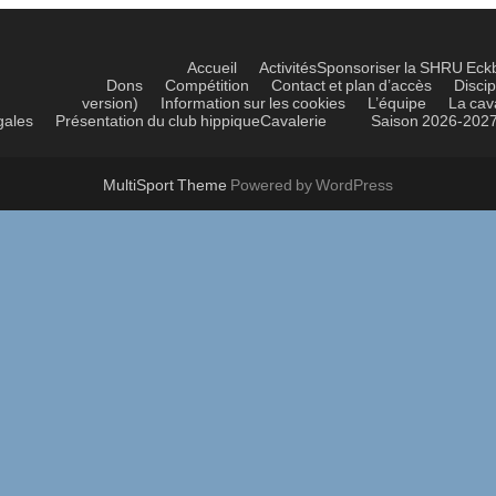
Accueil
Activités
Sponsoriser la SHRU Eck
Dons
Compétition
Contact et plan d’accès
Discip
version)
Information sur les cookies
L’équipe
La cav
gales
Présentation du club hippique
Cavalerie
Saison 2026-202
MultiSport Theme
Powered by WordPress