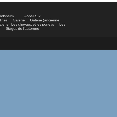
bolsheim
Appel aux
lines
Galerie
Galerie (ancienne
alerie : Les chevaux et les poneys
Les
7
Stages de l’automne