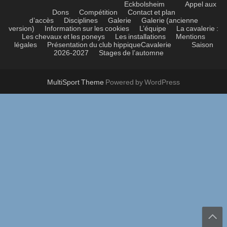
Eckbolsheim
Appel aux
Dons
Compétition
Contact et plan
d’accès
Disciplines
Galerie
Galerie (ancienne
version)
Information sur les cookies
L’équipe
La cavalerie :
Les chevaux et les poneys
Les installations
Mentions
légales
Présentation du club hippique
Cavalerie
Saison
2026-2027
Stages de l’automne
MultiSport Theme
Powered by WordPress