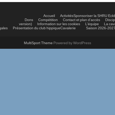
Accueil
Activités
Sponsoriser la SHRU Eck
Dons
Compétition
Contact et plan d’accès
Discip
version)
Information sur les cookies
L’équipe
La cav
gales
Présentation du club hippique
Cavalerie
Saison 2026-202
MultiSport Theme
Powered by WordPress