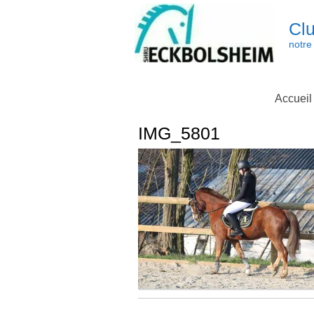
Skip
to
Clu
content
notre 
Accueil
IMG_5801