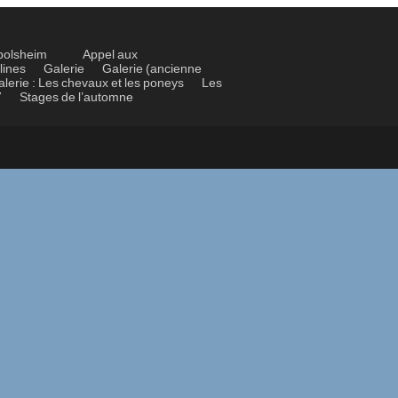
bolsheim
Appel aux
lines
Galerie
Galerie (ancienne
alerie : Les chevaux et les poneys
Les
7
Stages de l’automne