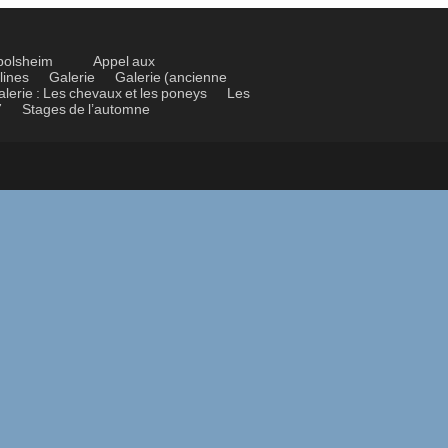
bolsheim
Appel aux
lines
Galerie
Galerie (ancienne
alerie : Les chevaux et les poneys
Les
7
Stages de l’automne