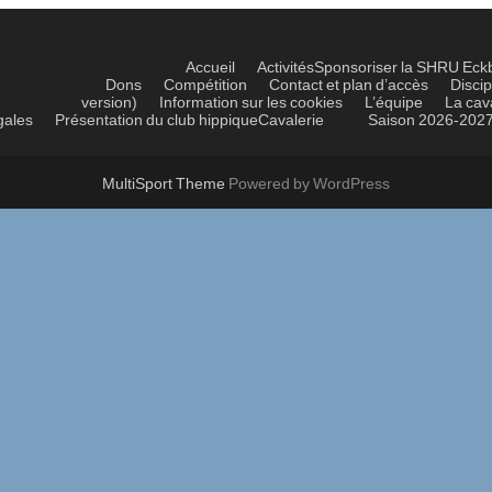
Accueil
Activités
Sponsoriser la SHRU Eck
Dons
Compétition
Contact et plan d’accès
Discip
version)
Information sur les cookies
L’équipe
La cav
gales
Présentation du club hippique
Cavalerie
Saison 2026-202
MultiSport Theme
Powered by WordPress