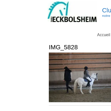
Skip
to
Clu
content
notre 
Accueil
IMG_5828