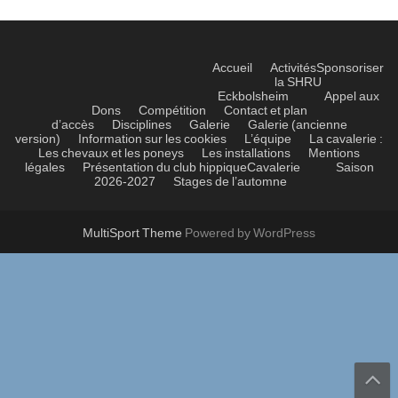
Accueil
Activités
Sponsoriser
la SHRU
Eckbolsheim
Appel aux
Dons
Compétition
Contact et plan
d’accès
Disciplines
Galerie
Galerie (ancienne
version)
Information sur les cookies
L’équipe
La cavalerie :
Les chevaux et les poneys
Les installations
Mentions
légales
Présentation du club hippique
Cavalerie
Saison
2026-2027
Stages de l’automne
MultiSport Theme
Powered by WordPress