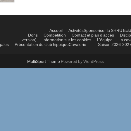
Accueil
Activités
Sponsoriser la SHRU Eck
Dons
Compétition
Contact et plan d’accès
Discip
version)
Information sur les cookies
L’équipe
La cav
gales
Présentation du club hippique
Cavalerie
Saison 2026-202
MultiSport Theme
Powered by WordPress