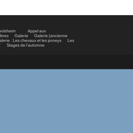
bolsheim
Appel aux
lines
Galerie
Galerie (ancienne
alerie : Les chevaux et les poneys
Les
7
Stages de l’automne