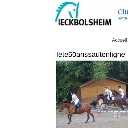
Skip
to
Clu
content
notre 
Accueil
fete50anssautenligne