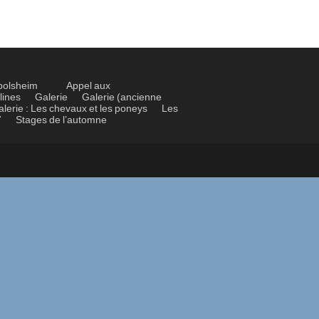
bolsheim
Appel aux
lines
Galerie
Galerie (ancienne
alerie : Les chevaux et les poneys
Les
7
Stages de l’automne