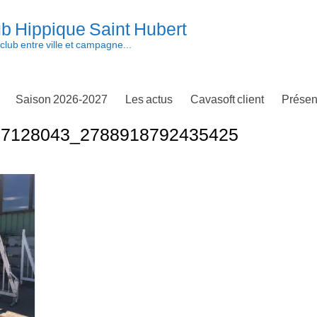
b Hippique Saint Hubert
club entre ville et campagne...
Saison 2026-2027
Les actus
Cavasoft client
Présen
67128043_2788918792435425