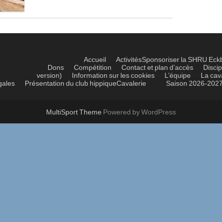
Accueil
Activités
Sponsoriser la SHRU Eck
Dons
Compétition
Contact et plan d’accès
Discip
version)
Information sur les cookies
L’équipe
La cav
gales
Présentation du club hippique
Cavalerie
Saison 2026-202
MultiSport Theme
Powered by WordPress