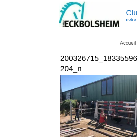
Skip
to
Clu
content
notre 
Accueil
200326715_1833559
204_n