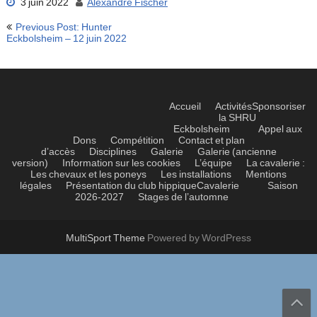
3 juin 2022
Alexandre Fischer
Navigation
Previous Post: Hunter
de
Eckbolsheim – 12 juin 2022
l’article
Accueil
Activités
Sponsoriser
la SHRU
Eckbolsheim
Appel aux
Dons
Compétition
Contact et plan
d’accès
Disciplines
Galerie
Galerie (ancienne
version)
Information sur les cookies
L’équipe
La cavalerie :
Les chevaux et les poneys
Les installations
Mentions
légales
Présentation du club hippique
Cavalerie
Saison
2026-2027
Stages de l’automne
MultiSport Theme
Powered by WordPress