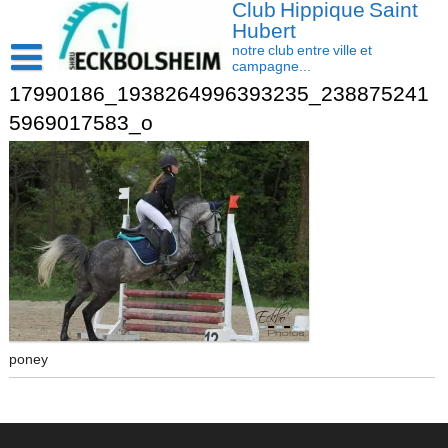
Club Hippique Saint
Skip
to
Hubert
content
notre club entre ville et
campagne...
17990186_1938264996393235_238875241
Accueil
5969017583_o
Saison 2026-2027
Les actus
Cavasoft client
Présentation
Activités
L’équipe
Contact/accès
Les installations
Disciplines
La cavalerie : Les chevaux et les poneys
Compétition
poney