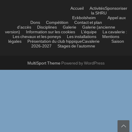
Accueil
Activités
Sponsoriser
la SHRU
Eckbolsheim
Appel aux
Dons
Compétition
Contact et plan
d’accès
Disciplines
Galerie
Galerie (ancienne
version)
Information sur les cookies
L’équipe
La cavalerie :
Les chevaux et les poneys
Les installations
Mentions
légales
Présentation du club hippique
Cavalerie
Saison
2026-2027
Stages de l’automne
MultiSport Theme
Powered by WordPress