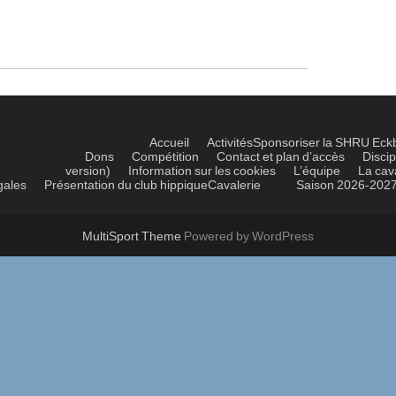
Accueil
Activités
Sponsoriser la SHRU Eck
Dons
Compétition
Contact et plan d’accès
Discip
version)
Information sur les cookies
L’équipe
La cav
gales
Présentation du club hippique
Cavalerie
Saison 2026-202
MultiSport Theme
Powered by WordPress