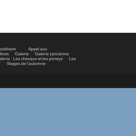
bolsheim
Appel aux
lines
Galerie
Galerie (ancienne
alerie : Les chevaux et les poneys
Les
7
Stages de l’automne