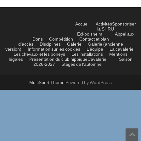
Accueil
Activités
Sponsoriser
la SHRU
Eckbolsheim
Appel aux
Dons
Compétition
Contact et plan
d’accès
Disciplines
Galerie
Galerie (ancienne
version)
Information sur les cookies
L’équipe
La cavalerie :
Les chevaux et les poneys
Les installations
Mentions
légales
Présentation du club hippique
Cavalerie
Saison
2026-2027
Stages de l’automne
MultiSport Theme
Powered by WordPress