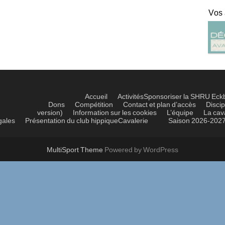
Vos
Accueil
Activités
Sponsoriser la SHRU Eck
Dons
Compétition
Contact et plan d’accès
Discip
version)
Information sur les cookies
L’équipe
La cav
gales
Présentation du club hippique
Cavalerie
Saison 2026-202
MultiSport Theme
Powered by WordPress