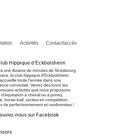
tation
Activités
Contact/accès
lub Hippique d’Eckbolsheim
 à une dizaine de minutes de Strasbourg
sace, le club hippique d'Eckbolsheim
accueille toute l'année dans une
nce conviviale. Venez découvrir les
euses activités que nous proposons :
 d'équitation à cheval ou à poney,
ge, horse-ball, sorties en compétition,
s de perfectionnement et randonnées !
rouvez-nous sur Facebook
nsors