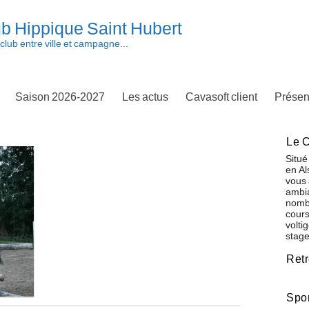
b Hippique Saint Hubert
club entre ville et campagne...
Saison 2026-2027
Les actus
Cavasoft client
Présen
Le C
Situé
en Al
vous 
ambia
nombr
cours
volti
stage
Ret
Spo