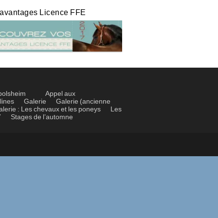
 avantages Licence FFE
bolsheim
Appel aux
lines
Galerie
Galerie (ancienne
alerie : Les chevaux et les poneys
Les
7
Stages de l’automne