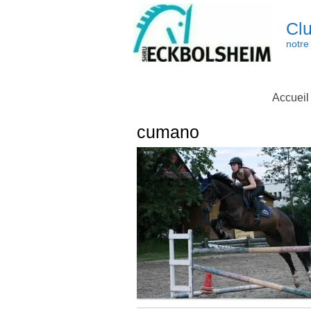
Skip
to
Clu
content
notre 
Accueil
cumano