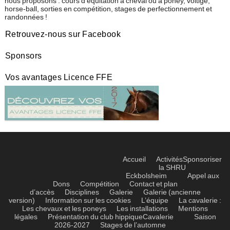
nous proposons : cours d'équitation à cheval ou à poney, voltige,
horse-ball, sorties en compétition, stages de perfectionnement et
randonnées !
Retrouvez-nous sur Facebook
Sponsors
Vos avantages Licence FFE
Accueil
Activités
Sponsoriser
la SHRU
Eckbolsheim
Appel aux
Dons
Compétition
Contact et plan
d’accès
Disciplines
Galerie
Galerie (ancienne
version)
Information sur les cookies
L’équipe
La cavalerie :
Les chevaux et les poneys
Les installations
Mentions
légales
Présentation du club hippique
Cavalerie
Saison
2026-2027
Stages de l’automne