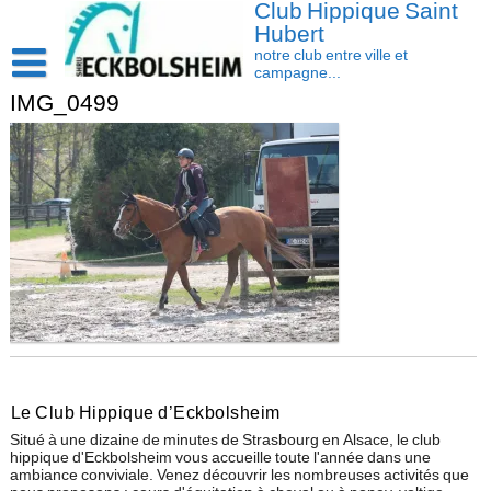
Club Hippique Saint
Skip
to
Hubert
content
notre club entre ville et
campagne...
IMG_0499
Accueil
Saison 2026-2027
Les actus
Cavasoft client
Présentation
Activités
L’équipe
Contact/accès
Les installations
Disciplines
La cavalerie : Les chevaux et les poneys
Compétition
Le Club Hippique d’Eckbolsheim
Situé à une dizaine de minutes de Strasbourg en Alsace, le club
hippique d'Eckbolsheim vous accueille toute l'année dans une
ambiance conviviale. Venez découvrir les nombreuses activités que