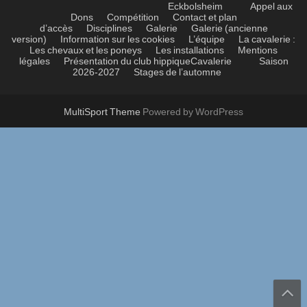
Eckbolsheim
Appel aux
Dons
Compétition
Contact et plan
d’accès
Disciplines
Galerie
Galerie (ancienne
version)
Information sur les cookies
L’équipe
La cavalerie :
Les chevaux et les poneys
Les installations
Mentions
légales
Présentation du club hippique
Cavalerie
Saison
2026-2027
Stages de l’automne
MultiSport Theme
Powered by WordPress