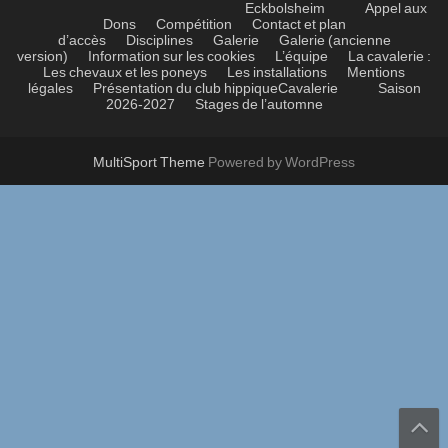
Eckbolsheim
Appel aux
Dons
Compétition
Contact et plan
d’accès
Disciplines
Galerie
Galerie (ancienne
version)
Information sur les cookies
L’équipe
La cavalerie :
Les chevaux et les poneys
Les installations
Mentions
légales
Présentation du club hippique
Cavalerie
Saison
2026-2027
Stages de l’automne
MultiSport Theme
Powered by WordPress