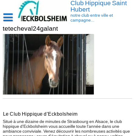
Club Hippique Saint
Skip
to
Hubert
content
notre club entre ville et
campagne...
tetecheval24galant
Accueil
Saison 2026-2027
Les actus
Cavasoft client
Présentation
Activités
L’équipe
Contact/accès
Les installations
Disciplines
La cavalerie : Les chevaux et les poneys
Compétition
Le Club Hippique d’Eckbolsheim
Situé à une dizaine de minutes de Strasbourg en Alsace, le club
hippique d'Eckbolsheim vous accueille toute l'année dans une
ambiance conviviale. Venez découvrir les nombreuses activités que