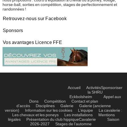
nous proposons : cours d'équitation à cheval ou à poney, voltige,
horse-ball, sorties en compétition, stages de perfectionnement et
randonnées !
Retrouvez-nous sur Facebook
Sponsors
Vos avantages Licence FFE
Accueil
Activités
Sponsoriser
la SHRU
Eckbolsheim
Appel aux
Dons
Compétition
Contact et plan
d’accès
Disciplines
Galerie
Galerie (ancienne
version)
Information sur les cookies
L’équipe
La cavalerie :
Les chevaux et les poneys
Les installations
Mentions
légales
Présentation du club hippique
Cavalerie
Saison
2026-2027
Stages de l’automne