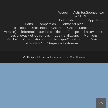
Accueil
Activités
Sponsoriser
la SHRU
Eckbolsheim
Appel aux
Dons
Compétition
Contact et plan
d’accès
Disciplines
Galerie
Galerie (ancienne
version)
Information sur les cookies
L’équipe
La cavalerie :
Les chevaux et les poneys
Les installations
Mentions
légales
Présentation du club hippique
Cavalerie
Saison
2026-2027
Stages de l’automne
MultiSport Theme
Powered by WordPress