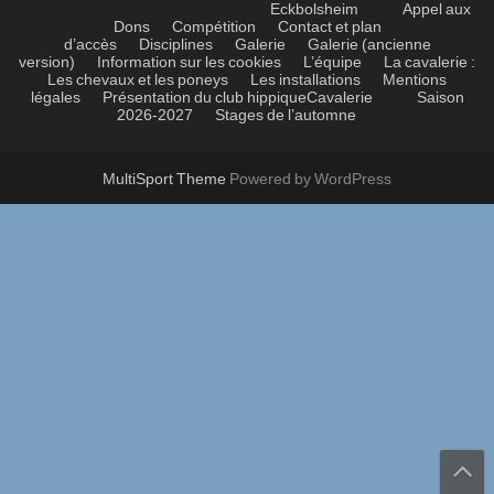
Eckbolsheim
Appel aux
Dons
Compétition
Contact et plan
d’accès
Disciplines
Galerie
Galerie (ancienne
version)
Information sur les cookies
L’équipe
La cavalerie :
Les chevaux et les poneys
Les installations
Mentions
légales
Présentation du club hippique
Cavalerie
Saison
2026-2027
Stages de l’automne
MultiSport Theme
Powered by WordPress