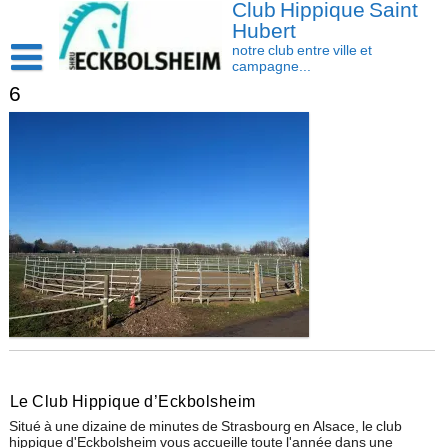
Club Hippique Saint
Skip
to
Hubert
content
notre club entre ville et
campagne...
6
Accueil
Saison 2026-2027
Les actus
Cavasoft client
Présentation
Activités
L’équipe
Contact/accès
Les installations
Disciplines
La cavalerie : Les chevaux et les poneys
Compétition
Le Club Hippique d’Eckbolsheim
Situé à une dizaine de minutes de Strasbourg en Alsace, le club
hippique d'Eckbolsheim vous accueille toute l'année dans une