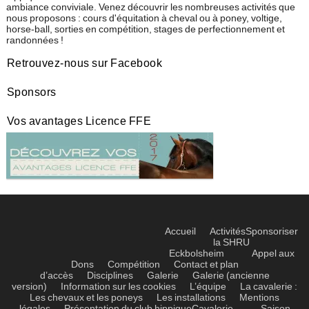
ambiance conviviale. Venez découvrir les nombreuses activités que
nous proposons : cours d'équitation à cheval ou à poney, voltige,
horse-ball, sorties en compétition, stages de perfectionnement et
randonnées !
Retrouvez-nous sur Facebook
Sponsors
Vos avantages Licence FFE
Accueil
Activités
Sponsoriser
la SHRU
Eckbolsheim
Appel aux
Dons
Compétition
Contact et plan
d’accès
Disciplines
Galerie
Galerie (ancienne
version)
Information sur les cookies
L’équipe
La cavalerie :
Les chevaux et les poneys
Les installations
Mentions