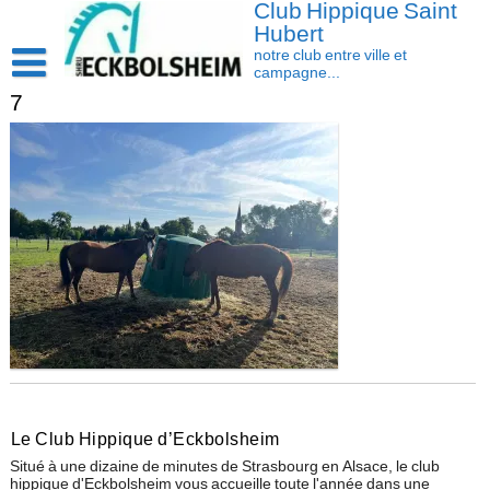
Club Hippique Saint
Skip
to
Hubert
content
notre club entre ville et
campagne...
7
Accueil
Saison 2026-2027
Les actus
Cavasoft client
Présentation
Activités
L’équipe
Contact/accès
Les installations
Disciplines
La cavalerie : Les chevaux et les poneys
Compétition
Le Club Hippique d’Eckbolsheim
Situé à une dizaine de minutes de Strasbourg en Alsace, le club
hippique d'Eckbolsheim vous accueille toute l'année dans une