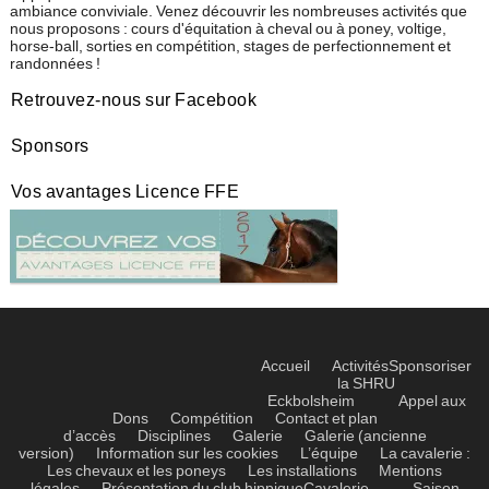
ambiance conviviale. Venez découvrir les nombreuses activités que
nous proposons : cours d'équitation à cheval ou à poney, voltige,
horse-ball, sorties en compétition, stages de perfectionnement et
randonnées !
Retrouvez-nous sur Facebook
Sponsors
Vos avantages Licence FFE
Accueil
Activités
Sponsoriser
la SHRU
Eckbolsheim
Appel aux
Dons
Compétition
Contact et plan
d’accès
Disciplines
Galerie
Galerie (ancienne
version)
Information sur les cookies
L’équipe
La cavalerie :
Les chevaux et les poneys
Les installations
Mentions