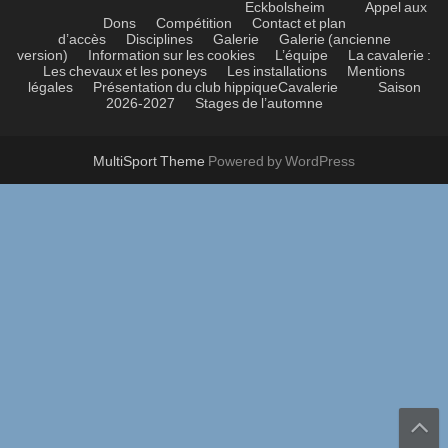
Eckbolsheim
Appel aux
Dons
Compétition
Contact et plan
d’accès
Disciplines
Galerie
Galerie (ancienne
version)
Information sur les cookies
L’équipe
La cavalerie :
Les chevaux et les poneys
Les installations
Mentions
légales
Présentation du club hippique
Cavalerie
Saison
2026-2027
Stages de l’automne
MultiSport Theme
Powered by WordPress