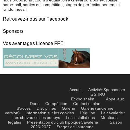
nous proposons : cours d'équitation à cheval ou à poney, voltige,
horse-ball, sorties en compétition, stages de perfectionnement et
randonnées !
Retrouvez-nous sur Facebook
Sponsors
Vos avantages Licence FFE
Accueil
Activités
Sponsoriser
la SHRU
Eckbolsheim
Appel aux
Dons
Compétition
Contact et plan
d’accès
Disciplines
Galerie
Galerie (ancienne
version)
Information sur les cookies
L’équipe
La cavalerie :
Les chevaux et les poneys
Les installations
Mentions
légales
Présentation du club hippique
Cavalerie
Saison
2026-2027
Stages de l’automne