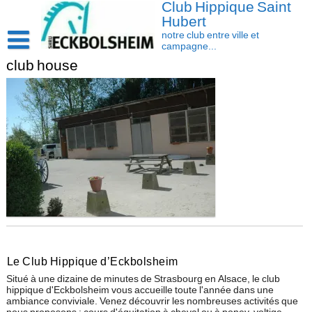
Club Hippique Saint
Skip
to
Hubert
content
notre club entre ville et
campagne...
club house
Accueil
Saison 2026-2027
Les actus
Cavasoft client
Présentation
Activités
L’équipe
Contact/accès
Les installations
Disciplines
La cavalerie : Les chevaux et les poneys
Compétition
Le Club Hippique d’Eckbolsheim
Situé à une dizaine de minutes de Strasbourg en Alsace, le club
hippique d'Eckbolsheim vous accueille toute l'année dans une
ambiance conviviale. Venez découvrir les nombreuses activités que