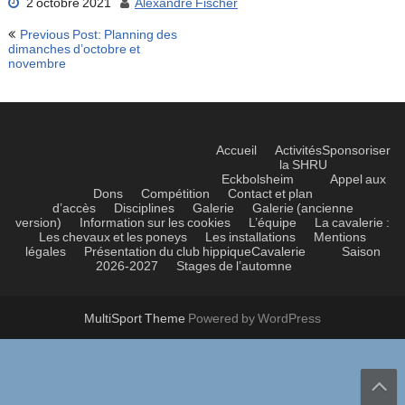
2 octobre 2021
Alexandre Fischer
Navigation
Previous Post: Planning des
de
dimanches d’octobre et
novembre
l’article
Accueil
Activités
Sponsoriser
la SHRU
Eckbolsheim
Appel aux
Dons
Compétition
Contact et plan
d’accès
Disciplines
Galerie
Galerie (ancienne
version)
Information sur les cookies
L’équipe
La cavalerie :
Les chevaux et les poneys
Les installations
Mentions
légales
Présentation du club hippique
Cavalerie
Saison
2026-2027
Stages de l’automne
MultiSport Theme
Powered by WordPress