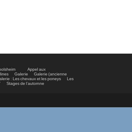
bolsheim
Appel aux
lines
Galerie
Galerie (ancienne
alerie : Les chevaux et les poneys
Les
7
Stages de l’automne