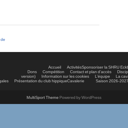
 de
Accueil
Activités
Sponsoriser la SHRU Eck
Dons
Compétition
Contact et plan d’accès
Discip
version)
Information sur les cookies
L’équipe
La cav
gales
Présentation du club hippique
Cavalerie
Saison 2026-202
MultiSport Theme
Powered by WordPress