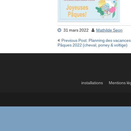
31 mars 2022
Mathilde Seon
Navigation
Previous Post: Planning des vacances
de
Pâques 2022 (cheval, poney & voltige)
l’article
installations
Mentions lé