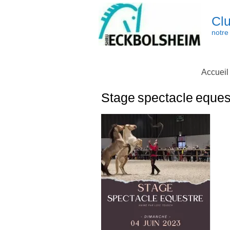
Skip
to
Clu
content
notre 
Accueil
Stage spectacle eques