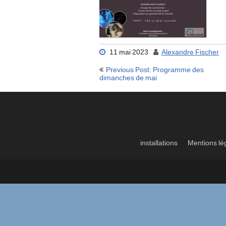
11 mai 2023
Alexandre Fischer
Navigation
Previous Post: Programme des
de
dimanches de mai
l’article
installations
Mentions lé