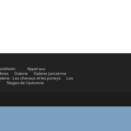
bolsheim
Appel aux
lines
Galerie
Galerie (ancienne
alerie : Les chevaux et les poneys
Les
7
Stages de l’automne