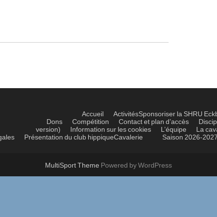
Accueil
Activités
Sponsoriser la SHRU Eck
Dons
Compétition
Contact et plan d’accès
Discip
version)
Information sur les cookies
L’équipe
La cav
gales
Présentation du club hippique
Cavalerie
Saison 2026-202
MultiSport Theme
Powered by WordPress