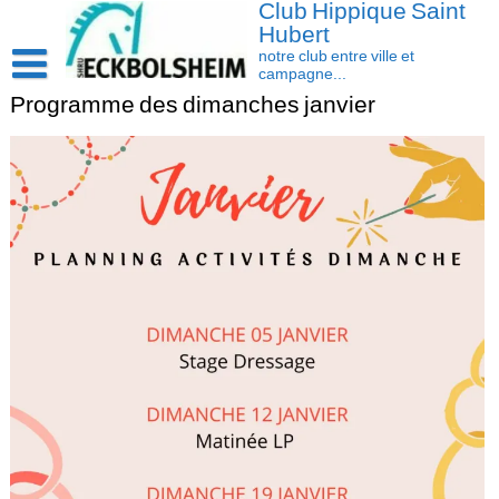
Club Hippique Saint
Skip
to
Hubert
content
notre club entre ville et
campagne...
Programme des dimanches janvier
Accueil
Saison 2026-2027
Les actus
Cavasoft client
Présentation
Activités
L’équipe
Contact/accès
Les installations
Disciplines
La cavalerie : Les chevaux et les poneys
Compétition