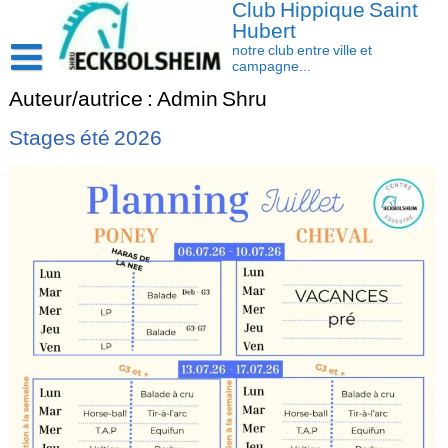
Club Hippique Saint
Skip
to
Hubert
content
notre club entre ville et
campagne...
Accueil
Auteur/autrice :
Admin Shru
Saison 2026-2027
Stages été 2026
Les actus
Cavasoft client
Présentation
Activités
L’équipe
Contact/accès
Les installations
Disciplines
La cavalerie : Les chevaux et les poneys
Compétition