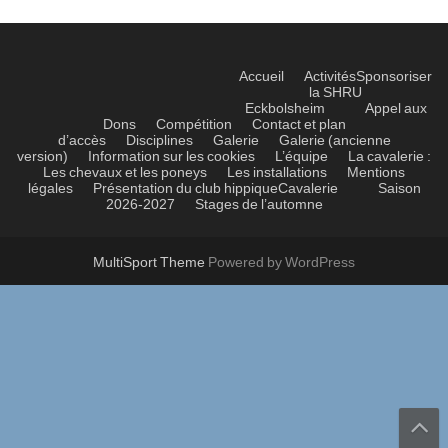
Accueil
Activités
Sponsoriser
la SHRU
Eckbolsheim
Appel aux
Dons
Compétition
Contact et plan
d’accès
Disciplines
Galerie
Galerie (ancienne
version)
Information sur les cookies
L’équipe
La cavalerie :
Les chevaux et les poneys
Les installations
Mentions
légales
Présentation du club hippique
Cavalerie
Saison
2026-2027
Stages de l’automne
MultiSport Theme
Powered by WordPress