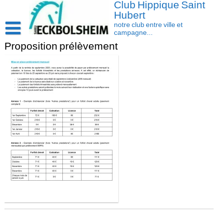
Club Hippique Saint
Skip
to
Hubert
content
notre club entre ville et
campagne...
Proposition prélèvement
Accueil
Saison 2026-2027
Les actus
Cavasoft client
Présentation
Activités
L’équipe
Contact/accès
Les installations
Disciplines
La cavalerie : Les chevaux et les poneys
Compétition