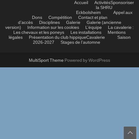
Accueil
Activités
Sponsoriser
la SHRU
Eckbolsheim
Appel aux
Dons
Compétition
Contact et plan
d’accès
Disciplines
Galerie
Galerie (ancienne
version)
Information sur les cookies
L’équipe
La cavalerie :
Les chevaux et les poneys
Les installations
Mentions
légales
Présentation du club hippique
Cavalerie
Saison
2026-2027
Stages de l’automne
MultiSport Theme
Powered by WordPress