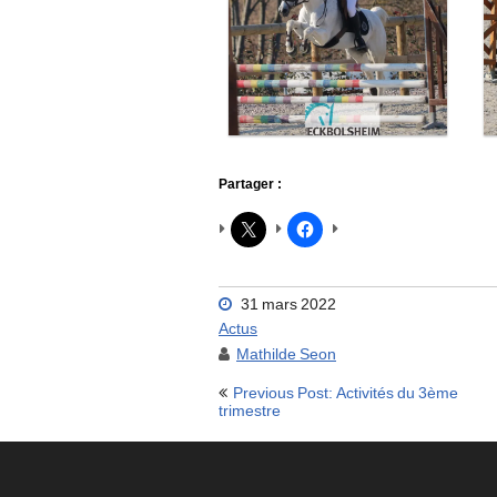
Partager :
31 mars 2022
Actus
Mathilde Seon
Navigation
Previous Post: Activités du 3ème
de
trimestre
l’article