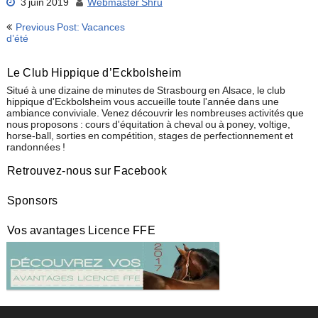
3 juin 2019
Webmaster Shru
Navigation
Previous Post: Vacances
de
d’été
l’article
Le Club Hippique d’Eckbolsheim
Situé à une dizaine de minutes de Strasbourg en Alsace, le club
hippique d'Eckbolsheim vous accueille toute l'année dans une
ambiance conviviale. Venez découvrir les nombreuses activités que
nous proposons : cours d'équitation à cheval ou à poney, voltige,
horse-ball, sorties en compétition, stages de perfectionnement et
randonnées !
Retrouvez-nous sur Facebook
Sponsors
Vos avantages Licence FFE