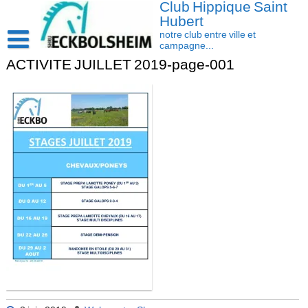
Club Hippique Saint
Skip
to
Hubert
content
notre club entre ville et
campagne...
ACTIVITE JUILLET 2019-page-001
Accueil
Saison 2026-2027
Les actus
Cavasoft client
Présentation
Activités
L’équipe
Contact/accès
Les installations
Disciplines
La cavalerie : Les chevaux et les poneys
Compétition